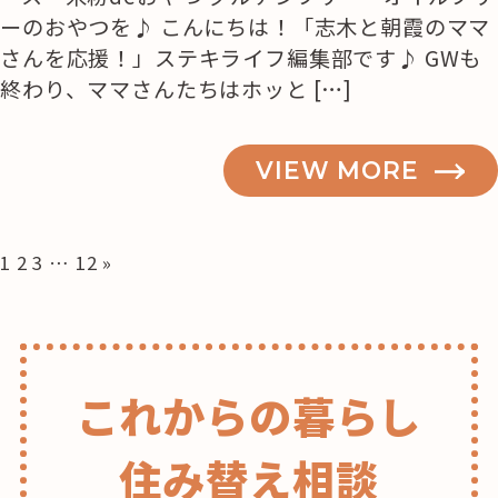
ーのおやつを♪ こんにちは！「志木と朝霞のママ
さんを応援！」ステキライフ編集部です♪ GWも
終わり、ママさんたちはホッと […]
VIEW MORE
投
1
2
3
…
12
»
稿
の
ペ
ー
これからの暮らし
ジ
送
り
住み替え相談