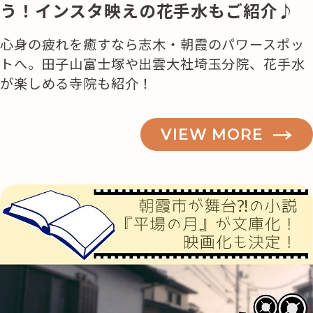
イ
う！インスタ映えの花手水もご紹介♪
キ
心身の疲れを癒すなら志木・朝霞のパワースポッ
ン
トへ。田子山富士塚や出雲大社埼玉分院、花手水
グ
が楽しめる寺院も紹介！
コ
ー
ス”
VIEW MORE
の