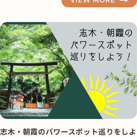
VIEW MORE
秋
は
ハ
イ
キ
記事検索
ン
グ！
志
木・
朝
霞
の
子
連
れ
志木・朝霞のパワースポット巡りをしよ
ハ