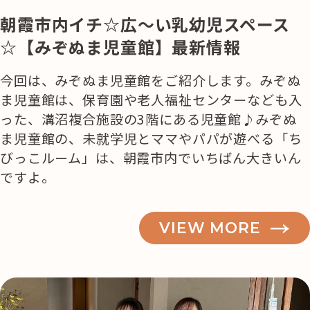
狩
朝霞市内イチ☆広～い乳幼児スペース
り
が
☆【みぞぬま児童館】最新情報
楽
今回は、みぞぬま児童館をご紹介します。みぞぬ
し
ま児童館は、保育園や老人福祉センターなども入
め
った、溝沼複合施設の3階にある児童館♪みぞぬ
る
ま児童館の、未就学児とママやパパが遊べる「ち
場
びっこルーム」は、朝霞市内でいちばん大きいん
所
ですよ。
ま
と
め”
VIEW MORE
の