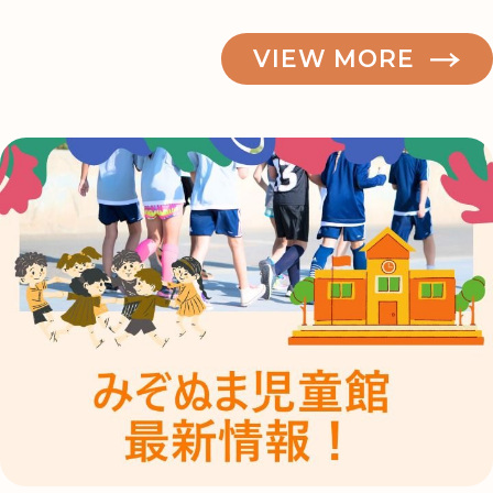
葉
が
VIEW MORE
美
し
い
季
節！
志
木・
朝
霞
周
辺
の
紅
葉