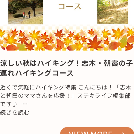
活用事例
「モノ」
fleXe
リノベ事例
涼しい秋はハイキング！志木・朝霞の子
「ひと」
連れハイキングコース
協賛・協力店
近くで気軽にハイキング特集 こんにちは！「志木
と朝霞のママさんを応援！」ステキライフ編集部
コーディネーター紹介
です♪ …
“涼
続きを読む
し
これからの暮らし 住み替え相談
い