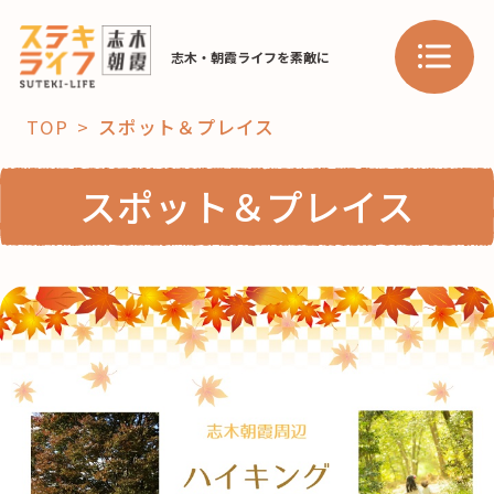
志木・朝霞ライフを素敵に
TOP
スポット＆プレイス
「コト」
スポット＆プレイス
子育て
暮らし
おすすめ
学び・教育
スポット
「場」
HAREL
HAREL