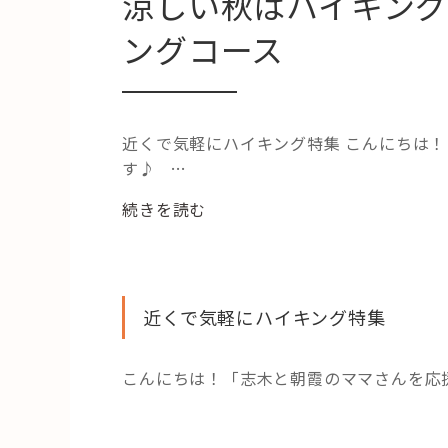
涼しい秋はハイキン
ングコース
近くで気軽にハイキング特集 こんにちは
す♪ …
“涼
続きを読む
し
い
秋
は
近くで気軽にハイキング特集
ハ
イ
こんにちは！「志木と朝霞のママさんを応
キ
ン
グ！