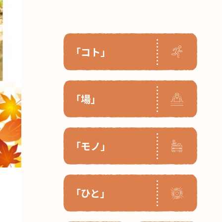
「コト」
「場」
「モノ」
「ひと」