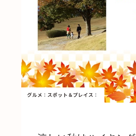
HAREL
活用事例
「モノ」
fleXe
リノベ事
「ひと」
協賛・協力店
グルメ
：
スポット＆プレイス
：
コーディネーター紹介