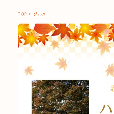
TOP
グルメ
「コト」
子育て
暮らし
おすすめ
学び・教
スポット
「場」
HAREL