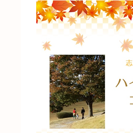
志
木・
朝
霞
の
子
連
れ
ハ
イ
キ
ン
グ
コ
ー
ス”
の