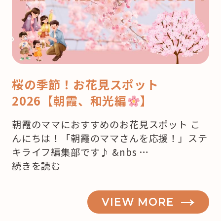
桜の季節！お花見スポット
2026【朝霞、和光編
】
朝霞のママにおすすめのお花見スポット こ
んにちは！「朝霞のママさんを応援！」ステ
キライフ編集部です♪ &nbs …
“桜
続きを読む
の
季
VIEW MORE
節！
お