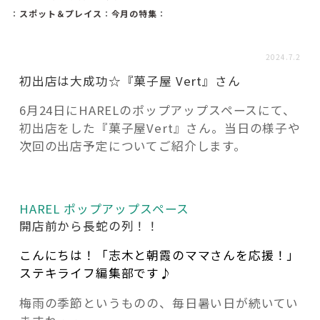
活用事例
：
スポット＆プレイス
：
今月の特集
：
2024.7.2
「モノ」
初出店は大成功☆『菓子屋 Vert』さん
fleXe
リノベ事例
6月24日にHARELのポップアップスペースにて、
初出店をした『菓子屋Vert』さん。当日の様子や
次回の出店予定についてご紹介します。
「ひと」
協賛・協力店
HAREL ポップアップスペース
開店前から長蛇の列！！
コーディネーター紹介
こんにちは！「志木と朝霞のママさんを応援！」
ステキライフ編集部です♪
これからの暮らし 住み替え相談
梅雨の季節というものの、毎日暑い日が続いてい