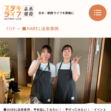
志木・朝霞ライフを素敵に
TOP
■HAREL活用事例
「コト」
子育て
暮らし
おすすめ
学び・教育
スポット
「場」
HAREL
HAREL
■HAREL活用事例
：
▼参加してみたい！
：
▼行ってみたい！
：
イベント