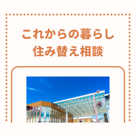
花
見
ス
これからの暮らし
ポ
ッ
住み替え相談
ト
2019【朝
霞、
和
光
編
】”
の