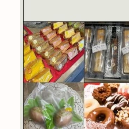
HAREL
活用事例
「モノ」
fleXe
リノベ事
「ひと」
協賛・協力店
コーディネーター紹介