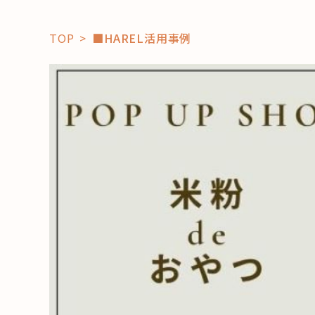
TOP
■HAREL活用事例
「コト」
子育て
暮らし
おすすめ
学び・教
スポット
「場」
HAREL