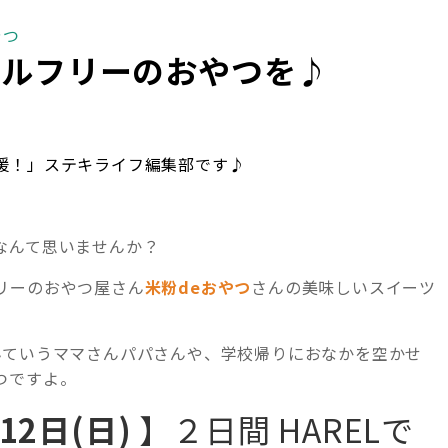
やつ
イルフリーのおやつを♪
援！」ステキライフ編集部です♪
。
なんて思いませんか？
リーのおやつ屋さん
米粉deおやつ
さんの美味しいスイーツ
んていうママさんパパさんや、学校帰りにおなかを空かせ
つですよ。
12日(日)
】２日間 HARELで