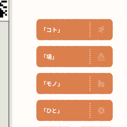
「コト」
「場」
「モノ」
「ひと」