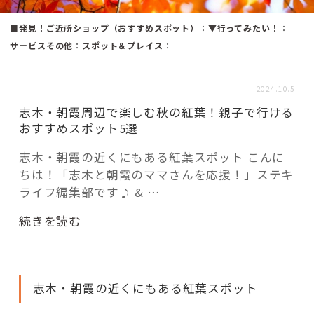
活用事例
■発見！ご近所ショップ（おすすめスポット）
：
▼行ってみたい！
：
サービスその他
：
スポット＆プレイス
：
「モノ」
2024.10.5
fleXe
リノベ事例
志木・朝霞周辺で楽しむ秋の紅葉！親子で行ける
おすすめスポット5選
志木・朝霞の近くにもある紅葉スポット こんに
「ひと」
ちは！「志木と朝霞のママさんを応援！」ステキ
ライフ編集部です♪ & …
協賛・協力店
“紅
続きを読む
コーディネーター紹介
葉
が
美
志木・朝霞の近くにもある紅葉スポット
し
これからの暮らし 住み替え相談
い