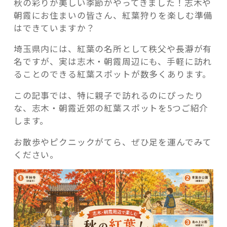
秋の彩りが美しい季節がやってきました！志木や
場
朝霞にお住まいの皆さん、紅葉狩りを楽しむ準備
所
はできていますか？
ま
と
埼玉県内には、紅葉の名所として秩父や長瀞が有
め”
名ですが、実は志木・朝霞周辺にも、手軽に訪れ
の
ることのできる紅葉スポットが数多くあります。
この記事では、特に親子で訪れるのにぴったり
な、志木・朝霞近郊の紅葉スポットを5つご紹介
します。
お散歩やピクニックがてら、ぜひ足を運んでみて
ください。