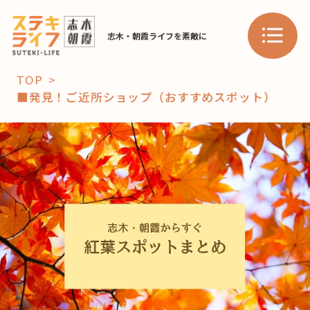
志木・朝霞ライフを素敵に
TOP
■発見！ご近所ショップ（おすすめスポット）
「コト」
子育て
暮らし
おすすめ
学び・教育
スポット
「場」
HAREL
HAREL