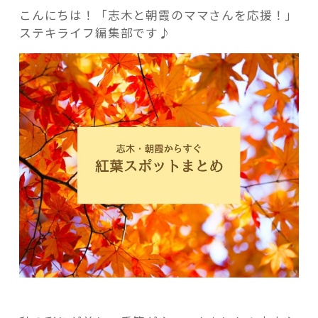
季
こんにちは！「志木と朝霞のママさんを応援！」
節！
ステキライフ編集部です♪
志
木・
朝
記事検索
霞
周
辺
の
紅
葉
狩
り
が
楽
し
め
る