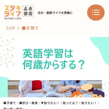
志木・朝霞ライフを素敵に
TOP
■子育て
「コト」
子育て
暮らし
おすすめ
学び・教育
スポット
「場」
■子育て
：
■学び・教育
：
▼知りたい！
：
知ってる？
：
知りたい！
：
HAREL
HAREL
習い事
：
育児
：