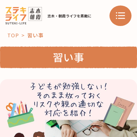
志木・朝霞ライフを素敵に
TOP
習い事
「コト」
習い事
子育て
暮らし
おすすめ
学び・教育
スポット
「場」
HAREL
HAREL