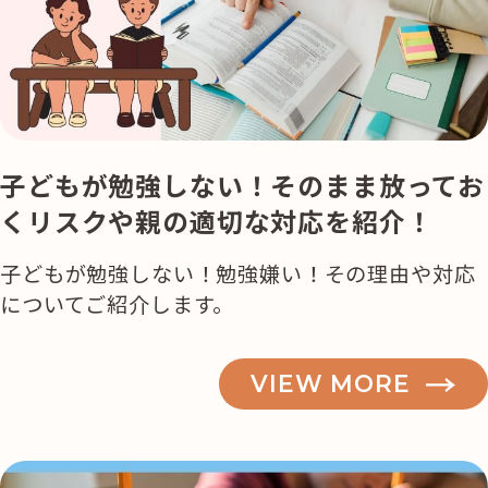
活用事例
「モノ」
fleXe
リノベ事例
子どもが勉強しない！そのまま放ってお
くリスクや親の適切な対応を紹介！
「ひと」
子どもが勉強しない！勉強嫌い！その理由や対応
についてご紹介します。
協賛・協力店
コーディネーター紹介
VIEW MORE
これからの暮らし 住み替え相談