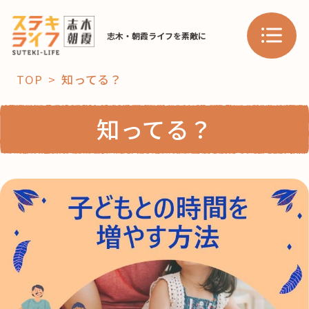
志木・朝霞ライフを素敵に
TOP
知ってる？
「コト」
知ってる？
子育て
暮らし
おすすめ
学び・教育
スポット
「場」
HAREL
HAREL