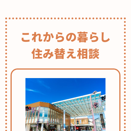
稿
の
ペ
ー
これからの暮らし
ジ
送
り
住み替え相談