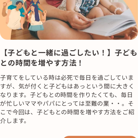
活用事例
「モノ」
fleXe
リノベ事例
【子どもと一緒に過ごしたい！】子ども
との時間を増やす方法！
「ひと」
子育てをしている時は必死で毎日を過ごしていま
すが、気が付くと子どもはあっという間に大きく
協賛・協力店
なります。子どもとの時間を作りたくても、毎日
が忙しいママやパパにとっては至難の業・・。そ
コーディネーター紹介
こで今回は、子どもとの時間を増やす方法をご紹
介します。
これからの暮らし 住み替え相談