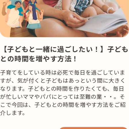
活用事例
「モノ」
fleXe
リノベ事例
【子どもと一緒に過ごしたい！】子ども
との時間を増やす方法！
「ひと」
子育てをしている時は必死で毎日を過ごしていま
すが、気が付くと子どもはあっという間に大きく
協賛・協力店
なります。子どもとの時間を作りたくても、毎日
が忙しいママやパパにとっては至難の業・・。そ
コーディネーター紹介
こで今回は、子どもとの時間を増やす方法をご紹
介します。
これからの暮らし 住み替え相談