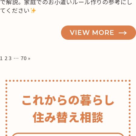
で解説。家庭でのお小遣いルール作りの参考にし
てください
VIEW MORE
投
1
2
3
…
70
»
稿
の
ペ
ー
これからの暮らし
ジ
送
り
住み替え相談