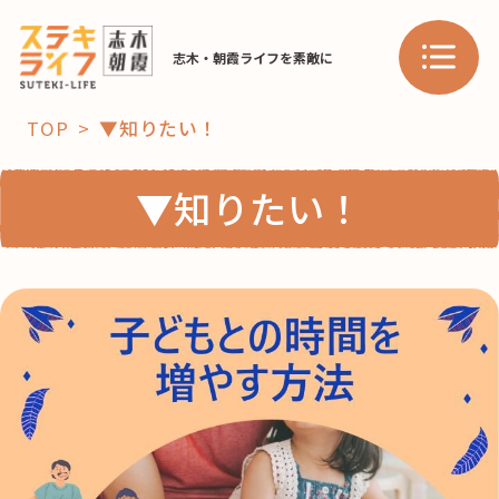
志木・朝霞ライフを素敵に
TOP
▼知りたい！
「コト」
▼知りたい！
子育て
暮らし
おすすめ
学び・教育
スポット
「場」
HAREL
HAREL