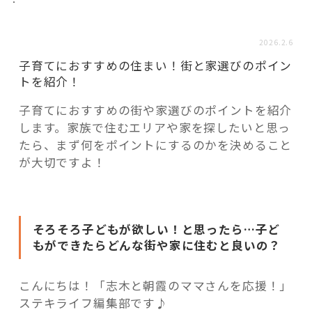
活用事例
2026.2.6
「モノ」
子育てにおすすめの住まい！街と家選びのポイン
トを紹介！
fleXe
リノベ事例
子育てにおすすめの街や家選びのポイントを紹介
します。家族で住むエリアや家を探したいと思っ
たら、まず何をポイントにするのかを決めること
「ひと」
が大切ですよ！
協賛・協力店
そろそろ子どもが欲しい！と思ったら…子ど
コーディネーター紹介
もができたらどんな街や家に住むと良いの？
こんにちは！「志木と朝霞のママさんを応援！」
これからの暮らし 住み替え相談
ステキライフ編集部です♪