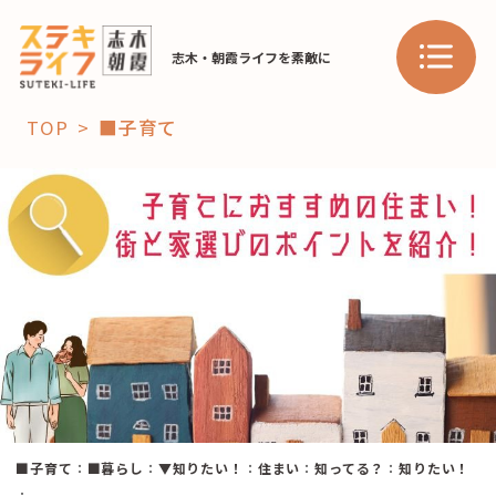
志木・朝霞ライフを素敵に
TOP
■子育て
「コト」
子育て
暮らし
おすすめ
学び・教育
スポット
「場」
■子育て
：
■暮らし
：
▼知りたい！
：
住まい
：
知ってる？
：
知りたい！
HAREL
HAREL
：