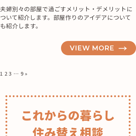
夫婦別々の部屋で過ごすメリット・デメリットに
ついて紹介します。部屋作りのアイデアについて
も紹介します。
VIEW MORE
投
1
2
3
…
9
»
稿
の
ペ
ー
これからの暮らし
ジ
送
り
住み替え相談