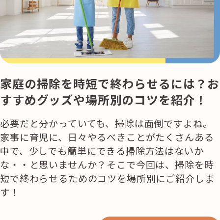
活用事例
「モノ」
fleXe
リノベ事例
家庭の掃除を時短で終わらせるには？お
すすめグッズや場所別のコツを紹介！
「ひと」
必要だと分かっていても、掃除は面倒ですよね。
家事に育児に、日々やるべきことがたくさんある
協賛・協力店
中で、少しでも簡単にできる掃除方法はないか
な・・と思いませんか？そこで今回は、掃除を時
コーディネーター紹介
短で終わらせるためのコツを場所別にご紹介しま
す！
これからの暮らし 住み替え相談