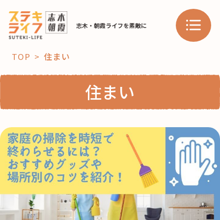
志木・朝霞ライフを素敵に
TOP
住まい
「コト」
住まい
子育て
暮らし
おすすめ
学び・教育
スポット
「場」
HAREL
HAREL