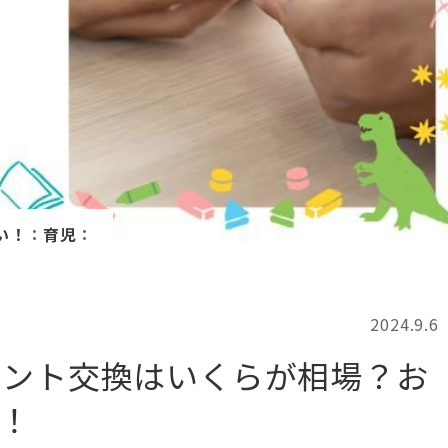
記事検索
例
い！
：
育児
：
2024.9.6
ゼント交換はいくらが相場？お
！