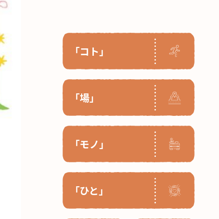
「コト」
「場」
「モノ」
「ひと」