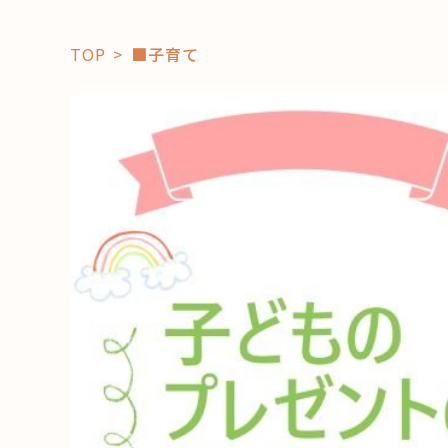
TOP
■子育て
「コト」
子育て
暮らし
おすすめ
学び・教
スポット
「場」
HAREL