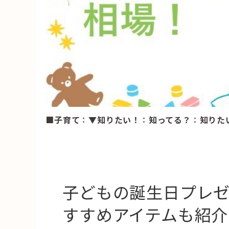
HAREL
活用事例
「モノ」
fleXe
リノベ事
■子育て
：
▼知りたい！
：
知ってる？
：
知りた
「ひと」
協賛・協力店
コーディネーター紹介
子どもの誕生日プレ
すすめアイテムも紹介