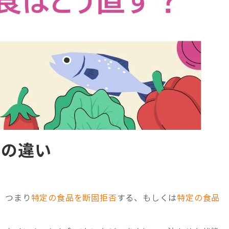
との違い
、つまり
特定の食品を断固拒否
する、もしくは
特定の食品