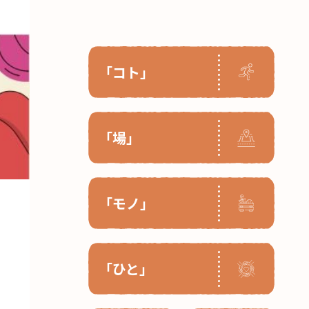
「コト」
「場」
「モノ」
「ひと」