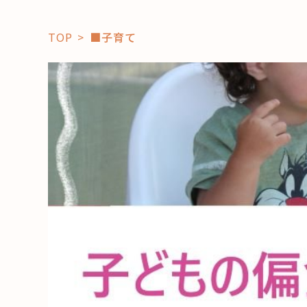
TOP
■子育て
「コト」
子育て
暮らし
おすすめ
学び・教
スポット
「場」
HAREL