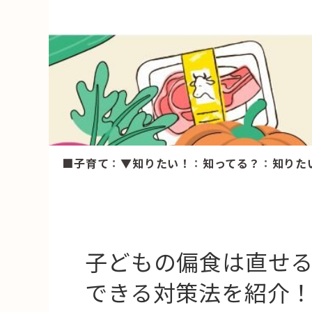
HAREL
活用事例
「モノ」
fleXe
リノベ事
■子育て
：
▼知りたい！
：
知ってる？
：
知りた
「ひと」
協賛・協力店
コーディネーター紹介
子どもの偏食は直せ
できる対策法を紹介