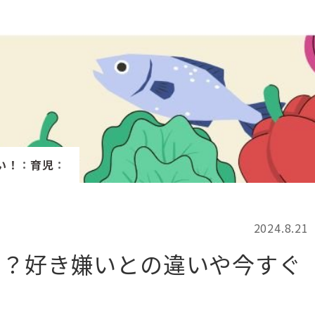
記事検索
例
い！
：
育児
：
2024.8.21
る？好き嫌いとの違いや今すぐ
！