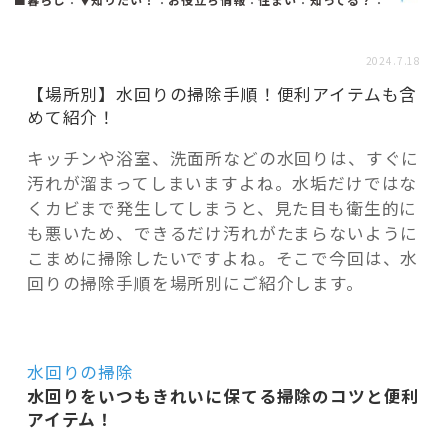
活用事例
2024.7.18
「モノ」
【場所別】水回りの掃除手順！便利アイテムも含
めて紹介！
fleXe
リノベ事例
キッチンや浴室、洗面所などの水回りは、すぐに
汚れが溜まってしまいますよね。水垢だけではな
くカビまで発生してしまうと、見た目も衛生的に
「ひと」
も悪いため、できるだけ汚れがたまらないように
こまめに掃除したいですよね。そこで今回は、水
回りの掃除手順を場所別にご紹介します。
協賛・協力店
コーディネーター紹介
水回りの掃除
水回りをいつもきれいに保てる掃除のコツと便利
アイテム！
これからの暮らし 住み替え相談