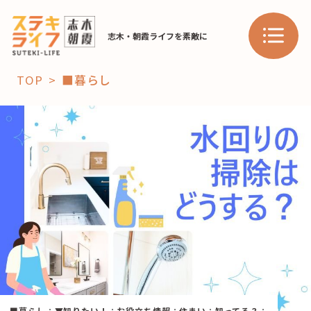
志木・朝霞ライフを素敵に
TOP
■暮らし
「コト」
子育て
暮らし
おすすめ
学び・教育
スポット
「場」
HAREL
HAREL
■暮らし
：
▼知りたい！
：
お役立ち情報
：
住まい
：
知ってる？
：