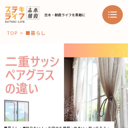
志木・朝霞ライフを素敵に
TOP
■暮らし
「コト」
子育て
暮らし
おすすめ
学び・教育
スポット
「場」
HAREL
HAREL
■暮らし
：
▼知りたい！
：
お役立ち情報
：
住まい
：
知ってる？
：