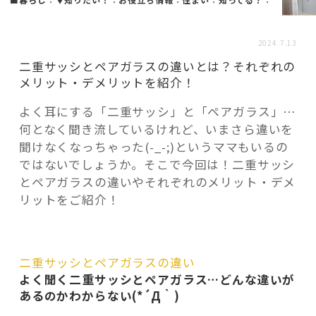
活用事例
2024.7.13
「モノ」
二重サッシとペアガラスの違いとは？それぞれの
メリット・デメリットを紹介！
fleXe
リノベ事例
よく耳にする「二重サッシ」と「ペアガラス」…
何となく聞き流しているけれど、いまさら違いを
聞けなくなっちゃった(-_-;)というママもいるの
「ひと」
ではないでしょうか。そこで今回は！二重サッシ
とペアガラスの違いやそれぞれのメリット・デメ
リットをご紹介！
協賛・協力店
コーディネーター紹介
二重サッシとペアガラスの違い
よく聞く二重サッシとペアガラス…どんな違いが
あるのかわからない(*´Д｀)
これからの暮らし 住み替え相談