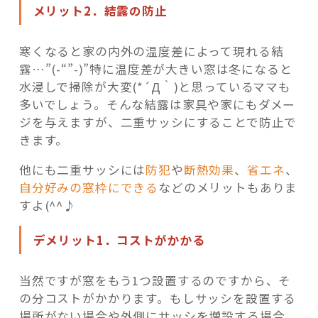
メリット2．結露の防止
寒くなると家の内外の温度差によって現れる結
露…”(-“”-)”特に温度差が大きい窓は冬になると
水浸しで掃除が大変(*´Д｀)と思っているママも
多いでしょう。そんな結露は家具や家にもダメー
ジを与えますが、二重サッシにすることで防止で
きます。
他にも二重サッシには
防犯
や
断熱効果
、
省エネ
、
自分好みの窓枠にできる
などのメリットもありま
すよ(^^♪
デメリット1．コストがかかる
当然ですが窓をもう1つ設置するのですから、そ
の分コストがかかります。もしサッシを設置する
場所がない場合や外側にサッシを増設する場合