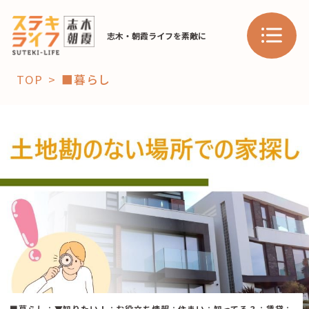
志木・朝霞ライフを素敵に
TOP
■暮らし
「コト」
子育て
暮らし
おすすめ
学び・教育
スポット
「場」
HAREL
HAREL
■暮らし
：
▼知りたい！
：
お役立ち情報
：
住まい
：
知ってる？
：
賃貸
：