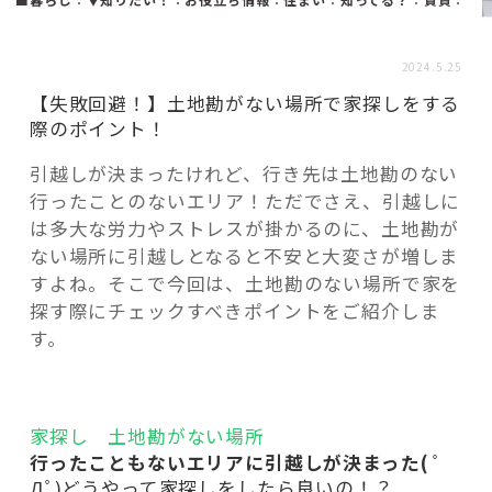
活用事例
2024.5.25
「モノ」
【失敗回避！】土地勘がない場所で家探しをする
際のポイント！
fleXe
リノベ事例
引越しが決まったけれど、行き先は土地勘のない
行ったことのないエリア！ただでさえ、引越しに
は多大な労力やストレスが掛かるのに、土地勘が
「ひと」
ない場所に引越しとなると不安と大変さが増しま
すよね。そこで今回は、土地勘のない場所で家を
探す際にチェックすべきポイントをご紹介しま
協賛・協力店
す。
コーディネーター紹介
家探し 土地勘がない場所
これからの暮らし 住み替え相談
行ったこともないエリアに引越しが決まった(
ﾟ
Дﾟ)どうやって家探しをしたら良いの！？