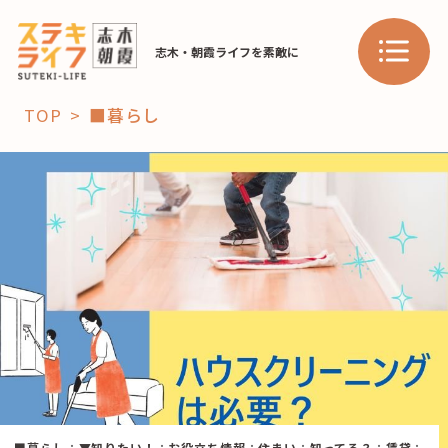
志木・朝霞ライフを素敵に
TOP
■暮らし
「コト」
子育て
暮らし
おすすめ
学び・教育
スポット
「場」
HAREL
HAREL
■暮らし
：
▼知りたい！
：
お役立ち情報
：
住まい
：
知ってる？
：
賃貸
：