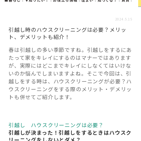
活用事例
2024.5.15
「モノ」
引越し時のハウスクリーニングは必要？メリッ
ト、デメリットも紹介！
fleXe
リノベ事例
春は引越しの多い季節ですね。引越しをするにあ
たって家をキレイにするのはマナーではあります
が、実際にはどこまでキレイにしなくてはいけな
「ひと」
いのか悩んでしまいますよね。そこで今回は、引
越しをする時は、ハウスクリーニングが必要？ハ
ウスクリーニングをする際のメリット・デメリッ
協賛・協力店
トも併せてご紹介します。
コーディネーター紹介
引越し ハウスクリーニングは必要？
これからの暮らし 住み替え相談
引越しが決まった！引越しをするときはハウスク
リーニングをしないとダメ？