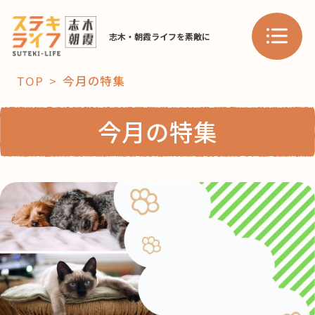
志木・朝霞ライフを素敵に
TOP
今月の特集
「コト」
今月の特集
子育て
暮らし
おすすめ
学び・教育
スポット
「場」
HAREL
HAREL