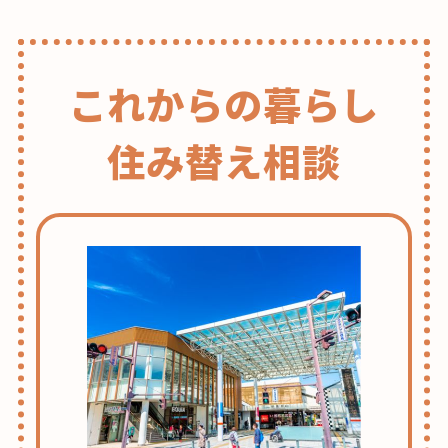
の
ペ
ー
これからの暮らし
ジ
送
り
住み替え相談