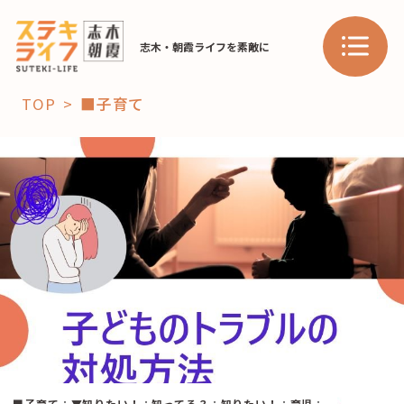
志木・朝霞ライフを素敵に
TOP
■子育て
「コト」
子育て
暮らし
おすすめ
学び・教育
スポット
「場」
HAREL
HAREL
■子育て
：
▼知りたい！
：
知ってる？
：
知りたい！
：
育児
：