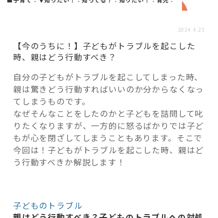
活用事例
2024.4.23
「モノ」
【今のうちに！】子どもがトラブルを起こした
時、親はどう行動すべき？
fleXe
リノベ事例
自分の子どもがトラブルを起こしてしまった時、
親は驚きどう行動すればいいのか分からなくなっ
てしまうものです。
「ひと」
なぜそんなことをしたのかと子どもを詰問して叱
りたくなりますが、一方的に怒るばかりでは子ど
もが心を閉ざしてしまうこともあります。そこで
協賛・協力店
今回は！子どもがトラブルを起こした時、親はど
う行動すべきか解説します！
コーディネーター紹介
これからの暮らし 住み替え相談
子どものトラブル
親はどう行動すべき？子どものトラブルへの対処