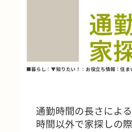
HAREL
活用事例
「モノ」
fleXe
リノベ事
■暮らし
：
▼知りたい！
：
お役立ち情報
：
住ま
「ひと」
協賛・協力店
コーディネーター紹介
通勤時間の長さによ
時間以外で家探しの