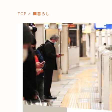
TOP
■暮らし
「コト」
子育て
暮らし
おすすめ
学び・教
スポット
「場」
HAREL