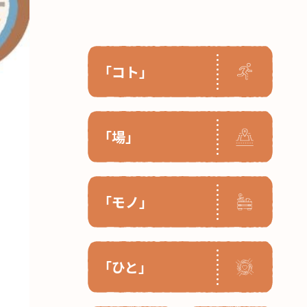
「コト」
「場」
「モノ」
「ひと」