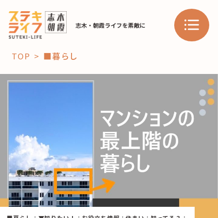
志木・朝霞ライフを素敵に
TOP
■暮らし
「コト」
子育て
暮らし
おすすめ
学び・教育
スポット
「場」
HAREL
HAREL
■暮らし
：
▼知りたい！
：
お役立ち情報
：
住まい
：
知ってる？
：