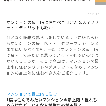
活用事例
2024.4.5
「モノ」
マンションの最上階に住むべきはどんな人？メリ
ット・デメリットも紹介
fleXe
リノベ事例
何となく優雅な暮らしをしているように感じられ
るマンションの最上階・・。タワーマンションと
まではいかなくても、一度はマンションの最上階
「ひと」
で暮らしてみたいと思っているママも多いのでは
ないでしょうか。そこで今回は、マンションの最
上階に住むメリットやデメリットを含めてマンシ
協賛・協力店
ョンの最上階に住むべき人をご紹介します。
コーディネーター紹介
マンションの最上階に住む
これからの暮らし 住み替え相談
1度は住んでみたいマンションの最上階！憧れち
ゃうけれど、どんな人が住むのが正解？