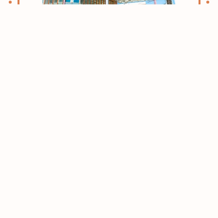
志木・朝霞ライフのススメ
お引越しをお考えの方はまずはこちらをご
確認ください。
志木・朝霞エリアがおすすめな理由をご紹
介させて頂きます。