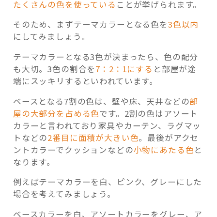
たくさんの色を使っている
ことが挙げられます。
そのため、まずテーマカラーとなる色を
3色以内
にしてみましょう。
テーマカラーとなる3色が決まったら、色の配分
も大切。3色の割合を
7：2：1にする
と部屋が途
端にスッキリするといわれています。
ベースとなる7割の色は、壁や床、天井などの
部
屋の大部分を占める色
です。2割の色はアソート
カラーと言われており家具やカーテン、ラグマッ
トなどの
2番目に面積が大きい色
。最後がアクセ
ントカラーでクッションなどの
小物にあたる色
と
なります。
例えばテーマカラーを白、ピンク、グレーにした
場合を考えてみましょう。
ベースカラーを白、アソートカラーをグレー、ア