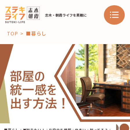
志木・朝霞ライフを素敵に
TOP
■暮らし
「コト」
子育て
暮らし
おすすめ
学び・教育
スポット
「場」
HAREL
HAREL
■暮らし
：
▼知りたい！
：
お役立ち情報
：
住まい
：
知ってる？
：