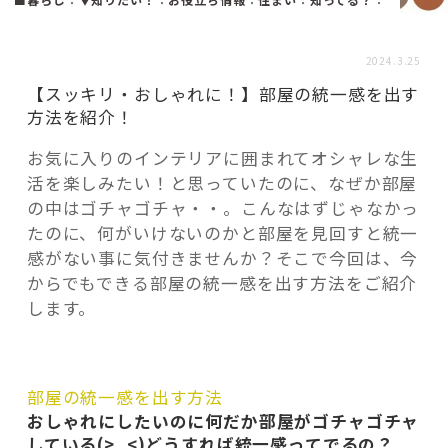
活用事例
2024.3.25
「モノ」
【スッキリ・おしゃれに！】部屋の統一感を出す
方法を紹介！
fleXe
リノベ事例
お気に入りのインテリアに囲まれてオシャレな生
活を楽しみたい！と思っていたのに、なぜか部屋
の中はゴチャゴチャ・・。こんなはずじゃなかっ
「ひと」
たのに、何がいけないのかと部屋を見回すと統一
感がない事に気付きませんか？そこで今回は、今
からでもできる部屋の統一感を出す方法をご紹介
協賛・協力店
します。
コーディネーター紹介
部屋の統一感を出す方法
これからの暮らし 住み替え相談
おしゃれにしたいのに何だか部屋がゴチャゴチャ
している(>_<)どうすれば統一感ってでるの？