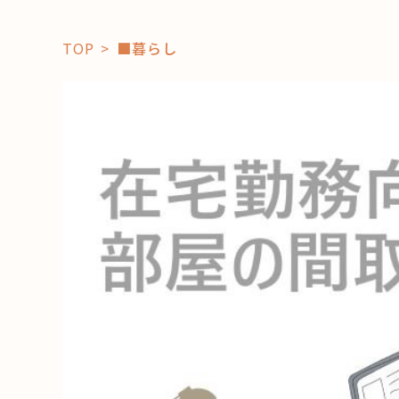
TOP
■暮らし
「コト」
子育て
暮らし
おすすめ
学び・教
スポット
「場」
HAREL