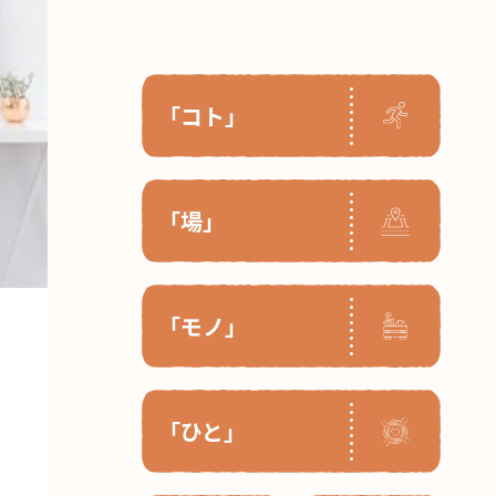
「コト」
「場」
「モノ」
「ひと」