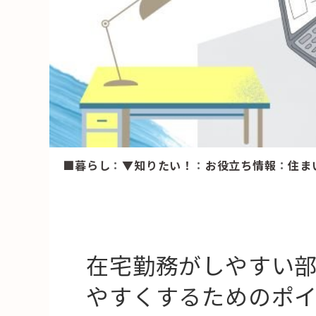
HAREL
活用事例
「モノ」
fleXe
リノベ事
■暮らし
：
▼知りたい！
：
お役立ち情報
：
住ま
「ひと」
協賛・協力店
コーディネーター紹介
在宅勤務がしやすい
やすくするためのポ