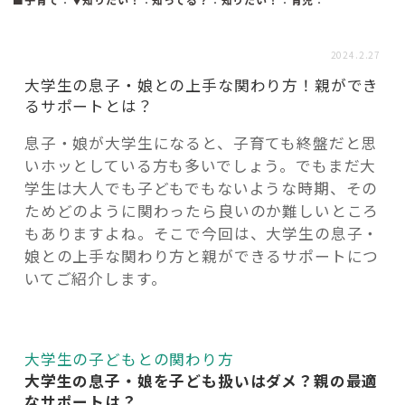
活用事例
2024.2.27
「モノ」
大学生の息子・娘との上手な関わり方！親ができ
るサポートとは？
fleXe
リノベ事例
息子・娘が大学生になると、子育ても終盤だと思
いホッとしている方も多いでしょう。でもまだ大
学生は大人でも子どもでもないような時期、その
「ひと」
ためどのように関わったら良いのか難しいところ
もありますよね。そこで今回は、大学生の息子・
娘との上手な関わり方と親ができるサポートにつ
協賛・協力店
いてご紹介します。
コーディネーター紹介
大学生の子どもとの関わり方
これからの暮らし 住み替え相談
大学生の息子・娘を子ども扱いはダメ？親の最適
なサポートは？