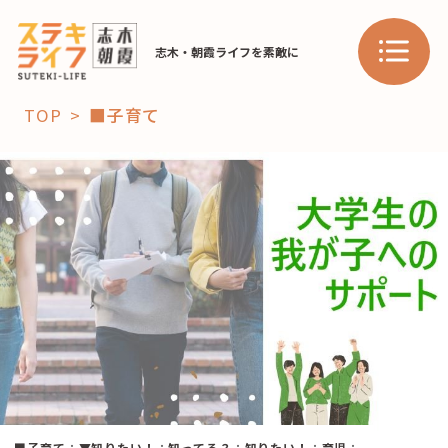
志木・朝霞ライフを素敵に
TOP
■子育て
「コト」
子育て
暮らし
おすすめ
学び・教育
スポット
「場」
HAREL
HAREL
■子育て
：
▼知りたい！
：
知ってる？
：
知りたい！
：
育児
：