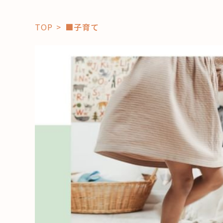
TOP
■子育て
「コト」
子育て
暮らし
おすすめ
学び・教
スポット
「場」
HAREL