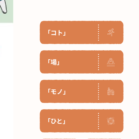
「コト」
「場」
「モノ」
「ひと」