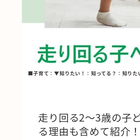
HAREL
活用事例
「モノ」
fleXe
リノベ事
■子育て
：
▼知りたい！
：
知ってる？
：
知りた
「ひと」
協賛・協力店
コーディネーター紹介
走り回る2～3歳の子
る理由も含めて紹介