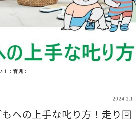
記事検索
例
い！
：
育児
：
2024.2.1
どもへの上手な叱り方！走り回
！