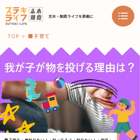
志木・朝霞ライフを素敵に
TOP
■子育て
「コト」
子育て
暮らし
おすすめ
学び・教育
スポット
「場」
HAREL
HAREL
■子育て
：
▼知りたい！
：
知ってる？
：
知りたい！
：
育児
：