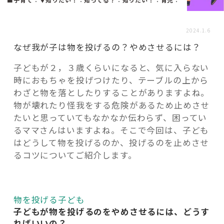
活用事例
2024.1.6
「モノ」
なぜ我が子は物を投げるの？やめさせるには？
子どもが２，３歳くらいになると、気に入らない
fleXe
リノベ事例
時におもちゃを投げつけたり、テーブルの上から
わざと物を落としたりすることがありますよね。
物が壊れたり怪我をする危険があるため止めさせ
「ひと」
たいと思っていてもなかなか伝わらず、困ってい
るママさんはいますよね。そこで今回は、子ども
はどうして物を投げるのか、投げるのを止めさせ
協賛・協力店
るコツについてご紹介します。
コーディネーター紹介
物を投げる子ども
これからの暮らし 住み替え相談
子どもが物を投げるのをやめさせるには、どうす
ればいいの？