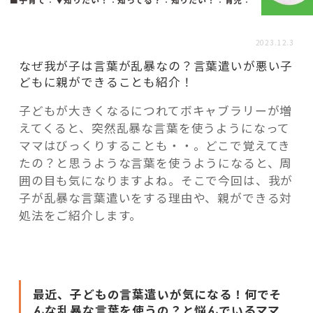
活用事例
2023.12.3
「モノ」
なぜ我が子は言葉が乱暴なの？言葉遣いが悪い子
どもに親ができることも紹介！
fleXe
リノベ事例
子どもが大きくなるにつれてボキャブラリーが増
えてくると、突然乱暴な言葉を使うようになって
ママはびっくりすることも・・。どこで覚えてき
「ひと」
たの？と思うような言葉を使うようになると、周
囲の目も気になりますよね。そこで今回は、我が
子が乱暴な言葉遣いをする理由や、親ができる対
協賛・協力店
処法をご紹介します。
コーディネーター紹介
これからの暮らし 住み替え相談
最近、子どもの言葉遣いが気になる！何でそ
んな乱暴な言葉を使うの？と悩んでいるママ