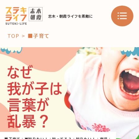
志木・朝霞ライフを素敵に
TOP
■子育て
「コト」
子育て
暮らし
おすすめ
学び・教育
スポット
「場」
HAREL
HAREL
■子育て
：
▼知りたい！
：
知ってる？
：
知りたい！
：
育児
：