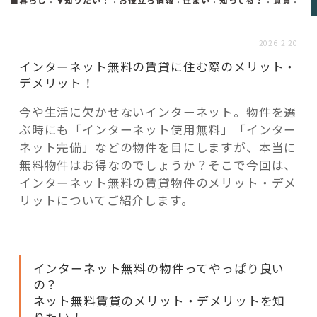
活用事例
2026.2.20
「モノ」
インターネット無料の賃貸に住む際のメリット・
デメリット！
fleXe
リノベ事例
今や生活に欠かせないインターネット。物件を選
ぶ時にも「インターネット使用無料」「インター
ネット完備」などの物件を目にしますが、本当に
「ひと」
無料物件はお得なのでしょうか？そこで今回は、
インターネット無料の賃貸物件のメリット・デメ
リットについてご紹介します。
協賛・協力店
コーディネーター紹介
インターネット無料の物件ってやっぱり良い
の？
これからの暮らし 住み替え相談
ネット無料賃貸のメリット・デメリットを知