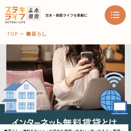
志木・朝霞ライフを素敵に
TOP
■暮らし
「コト」
子育て
暮らし
おすすめ
学び・教育
スポット
「場」
HAREL
HAREL
■暮らし
：
▼知りたい！
：
お役立ち情報
：
住まい
：
知ってる？
：
賃貸
：