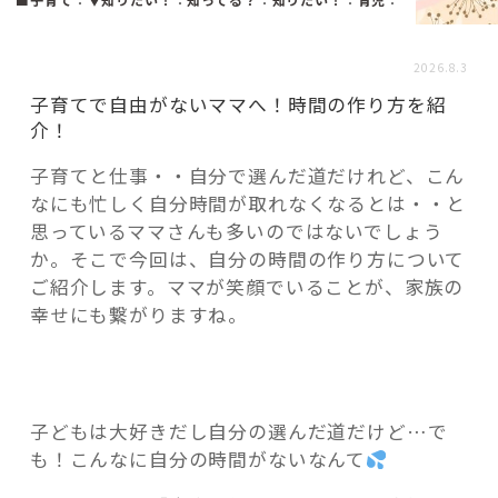
活用事例
2026.8.3
「モノ」
子育てで自由がないママへ！時間の作り方を紹
介！
fleXe
リノベ事例
子育てと仕事・・自分で選んだ道だけれど、こん
なにも忙しく自分時間が取れなくなるとは・・と
思っているママさんも多いのではないでしょう
「ひと」
か。そこで今回は、自分の時間の作り方について
ご紹介します。ママが笑顔でいることが、家族の
幸せにも繋がりますね。
協賛・協力店
コーディネーター紹介
子どもは大好きだし自分の選んだ道だけど…で
も！こんなに自分の時間がないなんて
これからの暮らし 住み替え相談