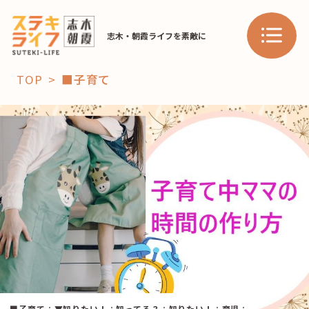
志木・朝霞ライフを素敵に
TOP
■子育て
「コト」
子育て
暮らし
おすすめ
学び・教育
スポット
「場」
HAREL
HAREL
■子育て
：
▼知りたい！
：
知ってる？
：
知りたい！
：
育児
：