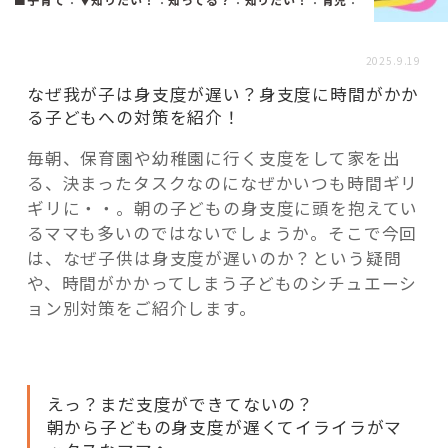
活用事例
2025.9.19
「モノ」
なぜ我が子は身支度が遅い？身支度に時間がかか
る子どもへの対策を紹介！
fleXe
リノベ事例
毎朝、保育園や幼稚園に行く支度をして家を出
る、決まったタスクなのになぜかいつも時間ギリ
ギリに・・。朝の子どもの身支度に頭を抱えてい
「ひと」
るママも多いのではないでしょうか。そこで今回
は、なぜ子供は身支度が遅いのか？という疑問
や、時間がかかってしまう子どものシチュエーシ
協賛・協力店
ョン別対策をご紹介します。
コーディネーター紹介
えっ？まだ支度ができてないの？
これからの暮らし 住み替え相談
朝から子どもの身支度が遅くてイライラがマ