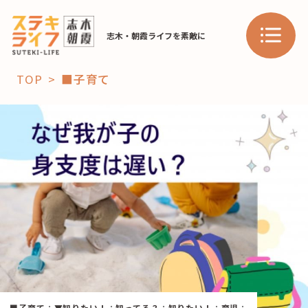
志木・朝霞ライフを素敵に
TOP
■子育て
「コト」
子育て
暮らし
おすすめ
学び・教育
スポット
「場」
HAREL
HAREL
■子育て
：
▼知りたい！
：
知ってる？
：
知りたい！
：
育児
：