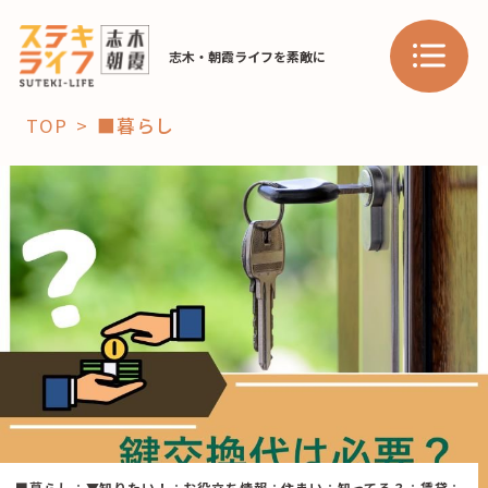
志木・朝霞ライフを素敵に
TOP
■暮らし
「コト」
子育て
暮らし
おすすめ
学び・教育
スポット
「場」
HAREL
HAREL
■暮らし
：
▼知りたい！
：
お役立ち情報
：
住まい
：
知ってる？
：
賃貸
：