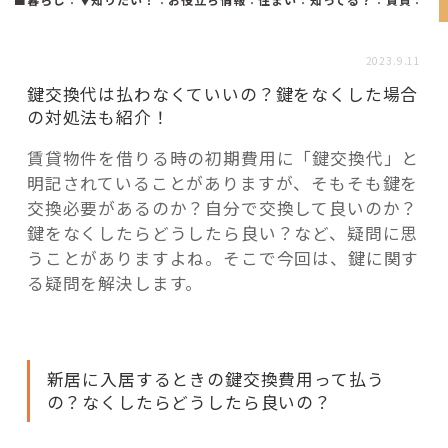
活用事例
2023.9.11
「モノ」
鍵交換代は払わなくていいの？鍵をなくした場合
の対処法も紹介！
fleXe
リノベ事例
賃貸物件を借りる時の初期費用に「鍵交換代」と
明記されていることがありますが、そもそも鍵を
交換必要があるのか？自分で交換して良いのか？
「ひと」
鍵をなくしたらどうしたら良い？など、疑問に思
うことがありますよね。そこで今回は、鍵に関す
る疑問を解決します。
協賛・協力店
コーディネーター紹介
新居に入居するときの鍵交換費用って払う
の？なくしたらどうしたら良いの？
これからの暮らし 住み替え相談