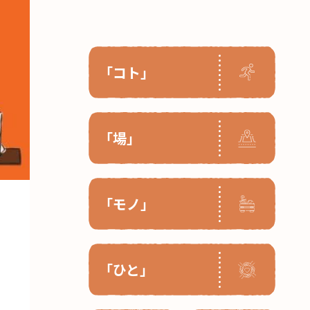
「コト」
「場」
「モノ」
「ひと」