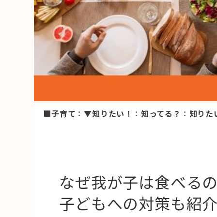
HAREL
活用事例
「モノ」
fleXe
リノベ事
■子育て
：
▼知りたい！
：
知ってる？
：
知りた
「ひと」
協賛・協力店
コーディネーター紹介
なぜ我が子は食べる
子どもへの対策も紹