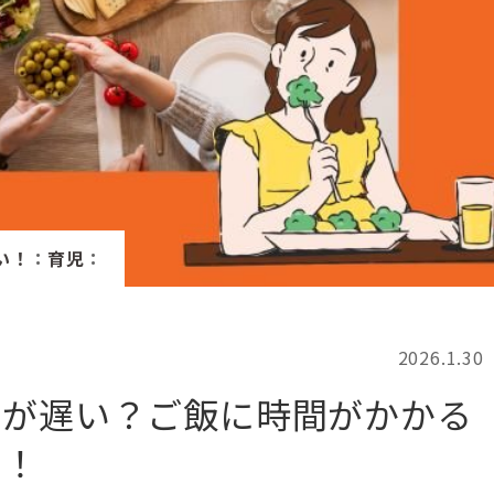
記事検索
例
い！
：
育児
：
2026.1.30
のが遅い？ご飯に時間がかかる
介！