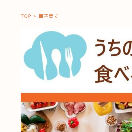
TOP
■子育て
「コト」
子育て
暮らし
おすすめ
学び・教
スポット
「場」
HAREL