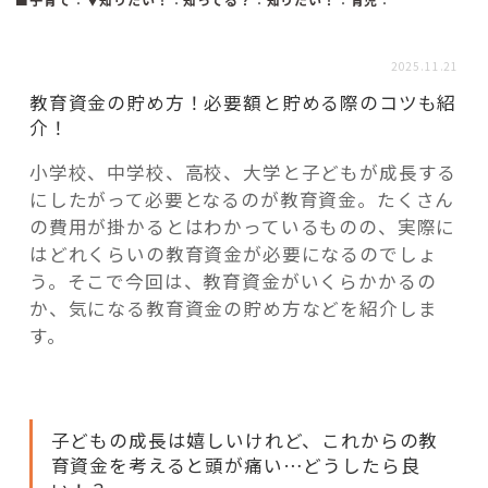
活用事例
2025.11.21
「モノ」
教育資金の貯め方！必要額と貯める際のコツも紹
介！
fleXe
リノベ事例
小学校、中学校、高校、大学と子どもが成長する
にしたがって必要となるのが教育資金。たくさん
の費用が掛かるとはわかっているものの、実際に
「ひと」
はどれくらいの教育資金が必要になるのでしょ
う。そこで今回は、教育資金がいくらかかるの
か、気になる教育資金の貯め方などを紹介しま
協賛・協力店
す。
コーディネーター紹介
子どもの成長は嬉しいけれど、これからの教
これからの暮らし 住み替え相談
育資金を考えると頭が痛い…どうしたら良