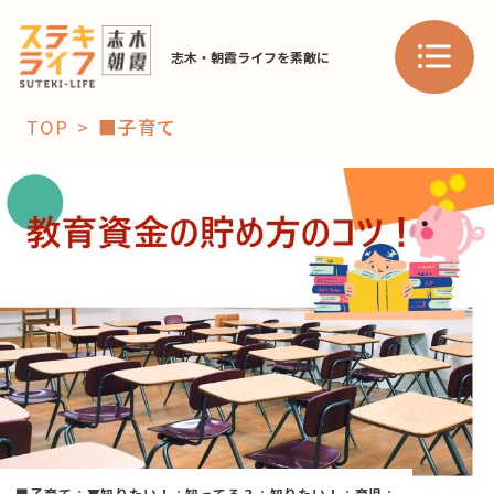
志木・朝霞ライフを素敵に
TOP
■子育て
「コト」
子育て
暮らし
おすすめ
学び・教育
スポット
「場」
HAREL
HAREL
■子育て
：
▼知りたい！
：
知ってる？
：
知りたい！
：
育児
：