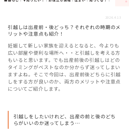
活用事例
2026.4.13
「モノ」
引越しは出産前・後どっち？それぞれの時期のメ
リットや注意点も紹介！
fleXe
リノベ事例
妊娠して新しい家族を迎えるとなると、今よりも
広い部屋や便利な場所へ・・と引越しを考える方
もいると思います。でも出産前後の引越しはどの
「ひと」
タイミングがベストなのか分からず迷ってしまい
ますよね。そこで今回は、出産前後どちらに引越
しをする方が良いのか、両方のメリットや注意点
協賛・協力店
についてご紹介します。
コーディネーター紹介
引越しをしたいけれど、出産の前と後のどち
これからの暮らし 住み替え相談
らがいいのか迷ってしまう…