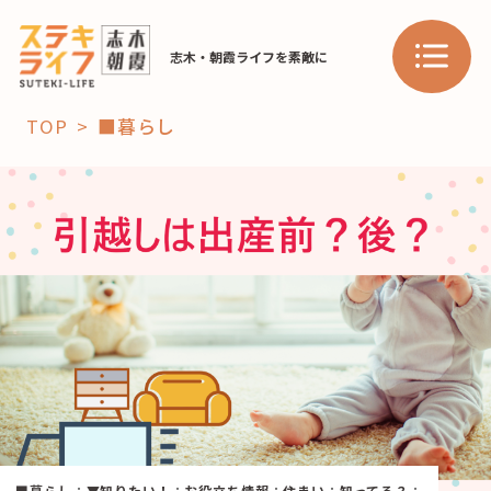
志木・朝霞ライフを素敵に
TOP
■暮らし
「コト」
子育て
暮らし
おすすめ
学び・教育
スポット
「場」
HAREL
HAREL
■暮らし
：
▼知りたい！
：
お役立ち情報
：
住まい
：
知ってる？
：