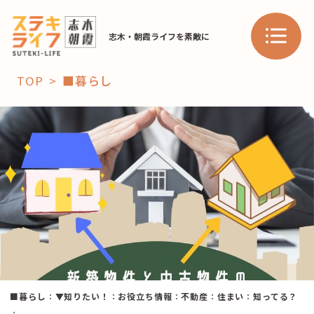
志木・朝霞ライフを素敵に
TOP
■暮らし
「コト」
子育て
暮らし
おすすめ
学び・教育
スポット
「場」
■暮らし
：
▼知りたい！
：
お役立ち情報
：
不動産
：
住まい
：
知ってる？
HAREL
HAREL
：