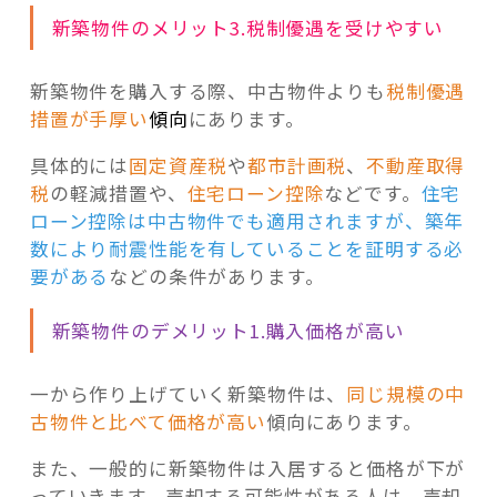
新築物件のメリット3.税制優遇を受けやすい
新築物件を購入する際、中古物件よりも
税制優遇
措置が手厚い
傾向
にあります。
具体的には
固定資産税
や
都市計画税
、
不動産取得
税
の軽減措置や、
住宅ローン控除
などです。
住宅
ローン控除は中古物件でも適用されますが、築年
数により耐震性能を有していることを証明する必
要がある
などの条件があります。
新築物件のデメリット1.購入価格が高い
一から作り上げていく新築物件は、
同じ規模の中
古物件と比べて価格が高い
傾向にあります。
また、一般的に新築物件は入居すると価格が下が
っていきます。売却する可能性がある人は、売却