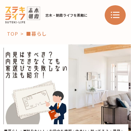
志木・朝霞ライフを素敵に
TOP
■暮らし
「コト」
子育て
暮らし
おすすめ
学び・教育
スポット
「場」
HAREL
HAREL
■暮らし
：
▼知りたい！
：
お役立ち情報
：
住まい
：
知ってる？
：
賃貸
：