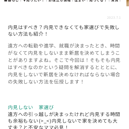
活用事例
2023.7.1
「モノ」
内見はすべき？内見できなくても家選びで失敗し
ない方法も紹介！
fleXe
リノベ事例
遠方への転勤や進学、就職が決まったとき、時間
がなくて内見をしないまま新居を決めてしまうこ
とがありますよね。そこで今回は！そもそも内見
「ひと」
はすべきなのかという疑問を解消するとととに、
内見をしないで新居を決めなければならない場合
の失敗しない方法を伝授します！
協賛・協力店
コーディネーター紹介
内見しない 家選び
遠方への引っ越しが決まったけれど内見する時間
も余裕もない(>_<)内見しないで家を決めても大
これからの暮らし 住み替え相談
丈夫？と不安なママ必見！