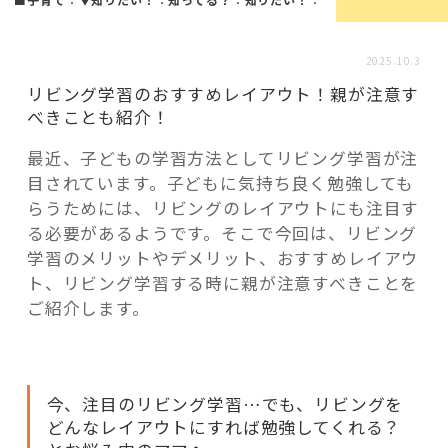
活用事例
2025.10.3
「モノ」
リビング学習のおすすめレイアウト！親が注意す
べきことも紹介！
fleXe
リノベ事例
最近、子どもの学習方法としてリビング学習が注
目されています。子どもに気持ち良く勉強しても
らうためには、リビングのレイアウトにも注目す
「ひと」
る必要があるようです。そこで今回は、リビング
学習のメリットやデメリット、おすすめレイアウ
ト、リビング学習する時に親が注意すべきことを
協賛・協力店
ご紹介します。
コーディネーター紹介
今、注目のリビング学習…でも、リビングを
これからの暮らし 住み替え相談
どんなレイアウトにすれば勉強してくれる？