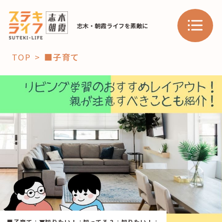
志木・朝霞ライフを素敵に
TOP
■子育て
「コト」
子育て
暮らし
おすすめ
学び・教育
スポット
「場」
HAREL
HAREL
■子育て
：
▼知りたい！
：
知ってる？
：
知りたい！
：