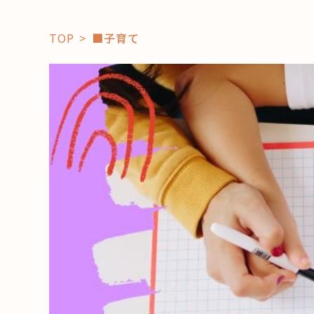
TOP
■子育て
「コト」
子育て
暮らし
おすすめ
学び・教
スポット
「場」
HAREL