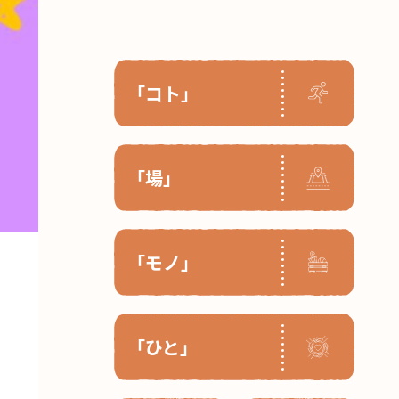
「コト」
「場」
「モノ」
「ひと」