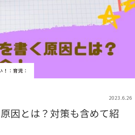
記事検索
例
い！
：
育児
：
2023.6.26
く原因とは？対策も含めて紹