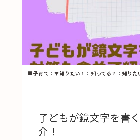
HAREL
活用事例
「モノ」
fleXe
リノベ事
■子育て
：
▼知りたい！
：
知ってる？
：
知りた
「ひと」
協賛・協力店
コーディネーター紹介
子どもが鏡文字を書
介！