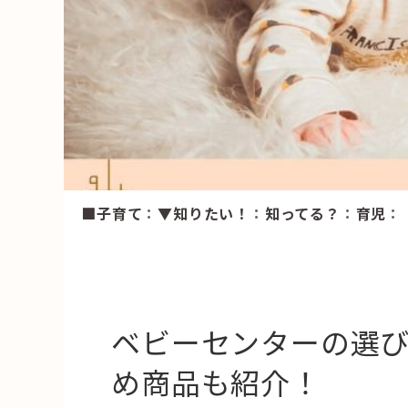
HAREL
活用事例
「モノ」
fleXe
リノベ事
■子育て
：
▼知りたい！
：
知ってる？
：
育児
：
「ひと」
協賛・協力店
コーディネーター紹介
ベビーセンターの選
め商品も紹介！