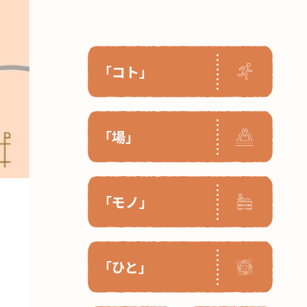
「コト」
「場」
「モノ」
「ひと」