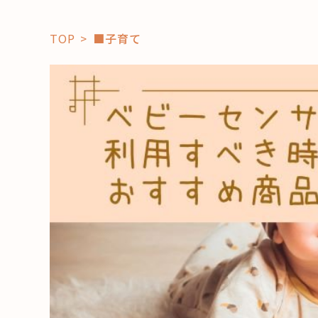
TOP
■子育て
「コト」
子育て
暮らし
おすすめ
学び・教
スポット
「場」
HAREL