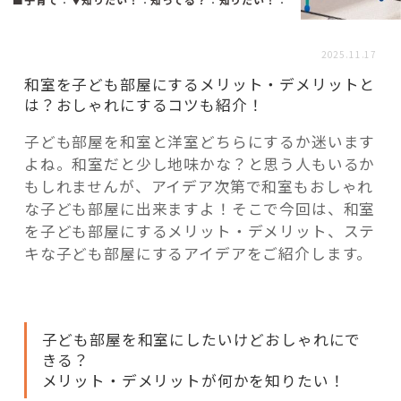
活用事例
2025.11.17
「モノ」
和室を子ども部屋にするメリット・デメリットと
は？おしゃれにするコツも紹介！
fleXe
リノベ事例
子ども部屋を和室と洋室どちらにするか迷います
よね。和室だと少し地味かな？と思う人もいるか
もしれませんが、アイデア次第で和室もおしゃれ
「ひと」
な子ども部屋に出来ますよ！そこで今回は、和室
を子ども部屋にするメリット・デメリット、ステ
キな子ども部屋にするアイデアをご紹介します。
協賛・協力店
コーディネーター紹介
子ども部屋を和室にしたいけどおしゃれにで
きる？
これからの暮らし 住み替え相談
メリット・デメリットが何かを知りたい！