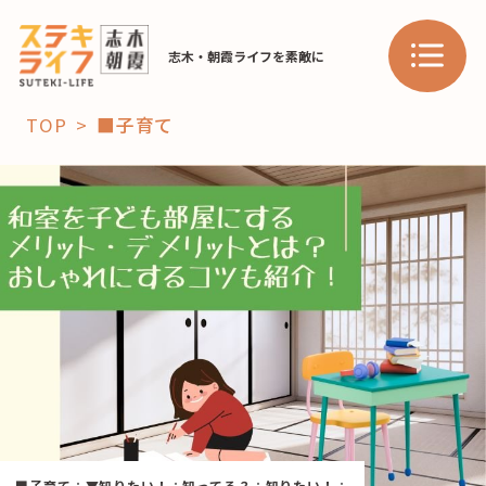
志木・朝霞ライフを素敵に
TOP
■子育て
「コト」
子育て
暮らし
おすすめ
学び・教育
スポット
「場」
HAREL
HAREL
■子育て
：
▼知りたい！
：
知ってる？
：
知りたい！
：