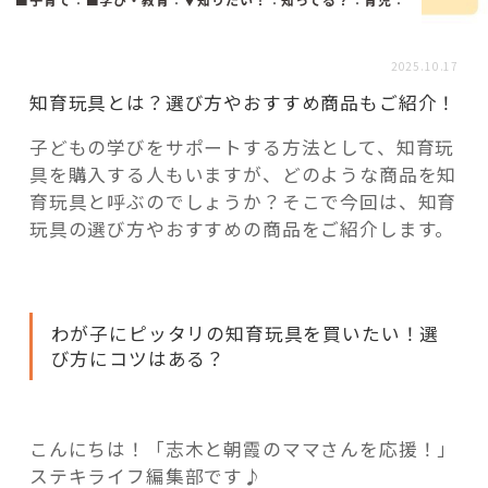
活用事例
2025.10.17
「モノ」
知育玩具とは？選び方やおすすめ商品もご紹介！
子どもの学びをサポートする方法として、知育玩
fleXe
リノベ事例
具を購入する人もいますが、どのような商品を知
育玩具と呼ぶのでしょうか？そこで今回は、知育
玩具の選び方やおすすめの商品をご紹介します。
「ひと」
協賛・協力店
わが子にピッタリの知育玩具を買いたい！選
び方にコツはある？
コーディネーター紹介
こんにちは！「志木と朝霞のママさんを応援！」
これからの暮らし 住み替え相談
ステキライフ編集部です♪