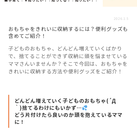
活用事例
2026.1.5
「モノ」
おもちゃをきれいに収納するには？便利グッズも
含めてご紹介！
fleXe
リノベ事例
子どものおもちゃ、どんどん増えていくばかり
で、捨てることができず収納に頭を悩ませている
ママさんいませんか？そこで今回は、おもちゃを
「ひと」
きれいに収納する方法や便利グッズをご紹介！
協賛・協力店
どんどん増えていく子どものおもちゃ(´Д
コーディネーター紹介
｀)捨てるわけにもいかず…
どう片付けたら良いのか頭を抱えているママ
に！
これからの暮らし 住み替え相談