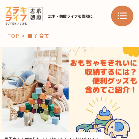
志木・朝霞ライフを素敵に
TOP
■子育て
「コト」
子育て
暮らし
おすすめ
学び・教育
スポット
「場」
HAREL
HAREL
■子育て
：
▼知りたい！
：
知ってる？
：
知りたい！
：