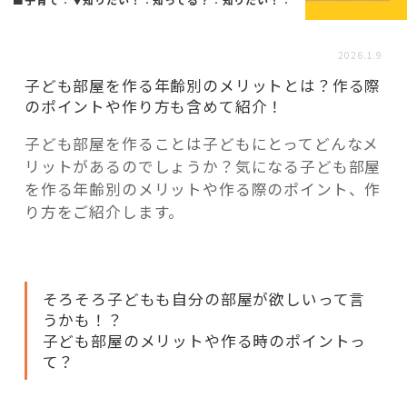
活用事例
2026.1.9
「モノ」
子ども部屋を作る年齢別のメリットとは？作る際
のポイントや作り方も含めて紹介！
fleXe
リノベ事例
子ども部屋を作ることは子どもにとってどんなメ
リットがあるのでしょうか？気になる子ども部屋
を作る年齢別のメリットや作る際のポイント、作
「ひと」
り方をご紹介します。
協賛・協力店
そろそろ子どもも自分の部屋が欲しいって言
コーディネーター紹介
うかも！？
子ども部屋のメリットや作る時のポイントっ
て？
これからの暮らし 住み替え相談