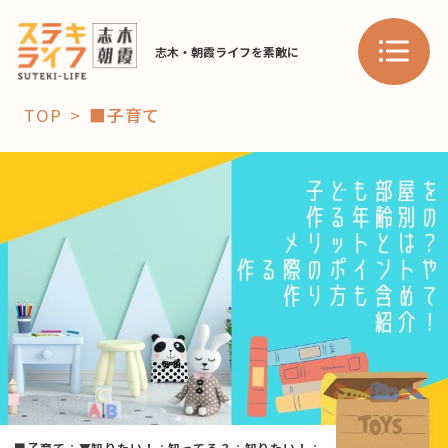
志木・朝霞ライフを素敵に
TOP
■子育て
「コト」
子育て
暮らし
おすすめ
学び・教育
スポット
「場」
HAREL
HAREL
■子育て
：
▼知りたい！
：
知ってる？
：
知りたい！
：