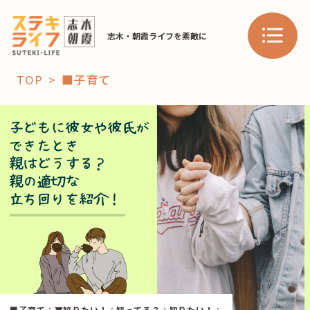
志木・朝霞ライフを素敵に
TOP
■子育て
「コト」
子育て
暮らし
おすすめ
学び・教育
スポット
「場」
HAREL
HAREL
■子育て
：
▼知りたい！
：
知ってる？
：
知りたい！
：