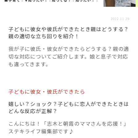
活用事例
2022.11.29
「モノ」
子どもに彼女や彼氏ができたとき親はどうする？
親の適切な立ち回りを紹介！
fleXe
リノベ事例
我が子に彼氏・彼女ができたらどうする？親の適
切な対応についてご紹介します。娘と息子で対応
も違ってきます。
「ひと」
協賛・協力店
子どもに彼女・彼氏ができたら
コーディネーター紹介
嬉しい？ショック？子どもに恋人ができたときは
どんな反応が正解？
こんにちは！「志木と朝霞のママさんを応援！」
これからの暮らし 住み替え相談
ステキライフ編集部です♪