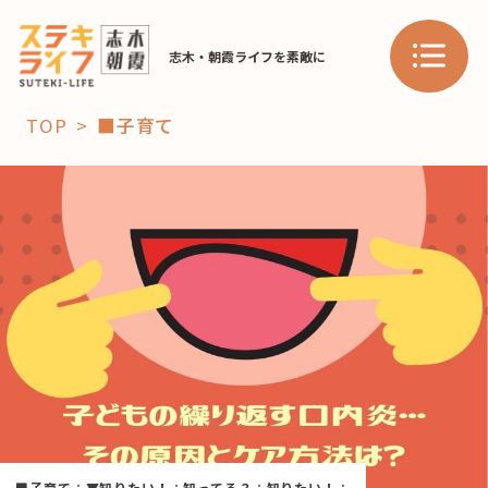
志木・朝霞ライフを素敵に
TOP
■子育て
「コト」
子育て
暮らし
おすすめ
学び・教育
スポット
「場」
HAREL
HAREL
■子育て
：
▼知りたい！
：
知ってる？
：
知りたい！
：