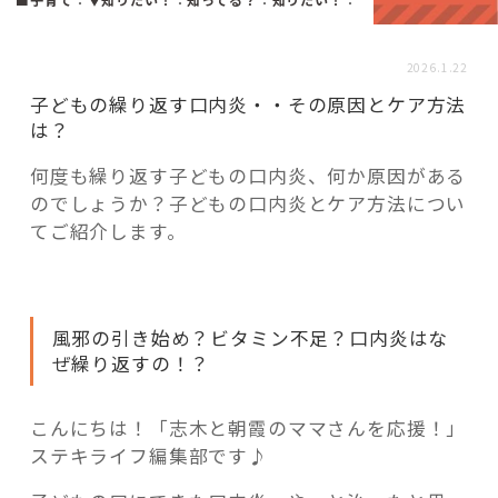
活用事例
2026.1.22
「モノ」
子どもの繰り返す口内炎・・その原因とケア方法
は？
fleXe
リノベ事例
何度も繰り返す子どもの口内炎、何か原因がある
のでしょうか？子どもの口内炎とケア方法につい
てご紹介します。
「ひと」
協賛・協力店
風邪の引き始め？ビタミン不足？口内炎はな
ぜ繰り返すの！？
コーディネーター紹介
こんにちは！「志木と朝霞のママさんを応援！」
ステキライフ編集部です♪
これからの暮らし 住み替え相談