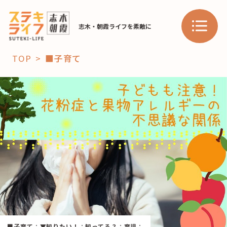
志木・朝霞ライフを素敵に
TOP
■子育て
「コト」
子育て
暮らし
おすすめ
学び・教育
スポット
「場」
HAREL
HAREL
■子育て
：
▼知りたい！
：
知ってる？
：
育児
：