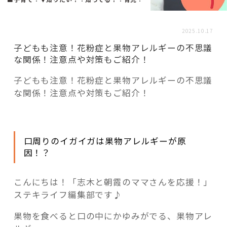
活用事例
2025.10.17
「モノ」
子どもも注意！花粉症と果物アレルギーの不思議
な関係！注意点や対策もご紹介！
fleXe
リノベ事例
子どもも注意！花粉症と果物アレルギーの不思議
な関係！注意点や対策もご紹介！
「ひと」
口周りのイガイガは果物アレルギーが原
協賛・協力店
因！？
コーディネーター紹介
こんにちは！「志木と朝霞のママさんを応援！」
ステキライフ編集部です♪
これからの暮らし 住み替え相談
果物を食べると口の中にかゆみがでる、果物アレ