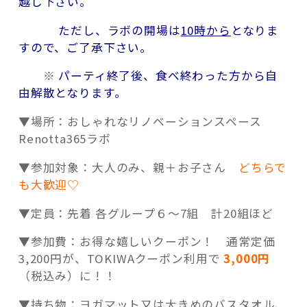
越し下さい。
ただし、ラボの開場は
10時から
となりま
すので、ご了承下さい。
※
パーティ終了後、食べ終わった方から自
由解散となります。
▼場所：おしゃれなリノベーションスペース
Renotta365ラボ
▼参加対象：大人のみ、親＋お子さん
どちらで
も大歓迎♡
▼定員：先着 各グループ６～7組 計20組ほど
▼参加費：お得な嬉しいクーポン！ 通常定価
3,200円が、TOKIWAクーポン利用で
3,000円
（税込み）に！！
▼持ち物：ヨガマット又は大きめのバスタオル、