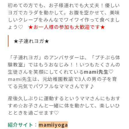
初めての方でも、お子様連れでも大丈夫！優しい
ヨガでカラダを動かして。お腹を空かせて、美味
しいクレープをみんなでワイワイ作って食べまし
ょう♡
★お一人様の参加も大歓迎です★
★子連れヨガ★
「子連れヨガ」のアンバサダーは、「プチぷら体
験教室」ではもうおなじみ！！いつもたくさんの
生徒さんを笑顔にしてくれている
mami先生♡
mami先生は、元幼稚園教諭で3人の男の子を育
てる元気でパワフルなママさんです♪
産後久しぶりに運動するというママさんにもおす
すめ☆お子さんと一緒に体を動かして、楽しいひ
とときを過ごせます♡
紹介サイト
：
mamiiyoga