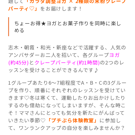
題して
「カラダ調整ヨガ × 2種類の米粉クレープ
パーティ♡」
をお届けします！
ちょーお得★ヨガとお菓子作りを同時に楽し
める
志木・朝霞・和光・新座などで活躍する、人気の
アンバサダーお二人を招いて、各グループ
ヨガ
(約45分)
と
クレープパーティ(約1時間)
の2つのレ
ッスンを受けることができるんです♪
1グループあたり6～7組程度でA・B・Cの3グルー
プを作り、順番にそれぞれのレッスンを受けてい
きます♡冬は寒くて、運動したりお出かけしたり
するのも億劫になってしまいますが、そんな時こ
そ！ママさんにとっても気分を新たにがんばって
いきたい季節♡
「プチぷら体験教室」
に参加し
て、ワンランクアップの自分を楽しみませんか？