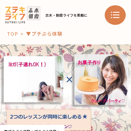
志木・朝霞ライフを素敵に
TOP
▼プチぷら体験
「コト」
子育て
暮らし
おすすめ
学び・教育
スポット
「場」
HAREL
HAREL