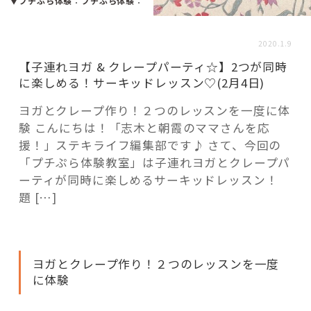
活用事例
▼プチぷら体験
：
プチぷら体験
：
2020.1.9
「モノ」
【子連れヨガ & クレープパーティ☆】2つが同時
に楽しめる！サーキッドレッスン♡(2月4日)
fleXe
リノベ事例
ヨガとクレープ作り！２つのレッスンを一度に体
験 こんにちは！「志木と朝霞のママさんを応
援！」ステキライフ編集部です♪ さて、今回の
「ひと」
「プチぷら体験教室」は子連れヨガとクレープパ
ーティが同時に楽しめるサーキッドレッスン！
題 […]
協賛・協力店
コーディネーター紹介
ヨガとクレープ作り！２つのレッスンを一度
に体験
これからの暮らし 住み替え相談