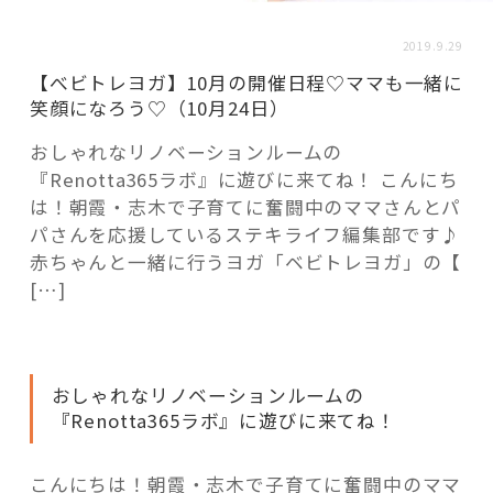
活用事例
2019.9.29
【べビトレヨガ】10月の開催日程♡ママも一緒に
「モノ」
笑顔になろう♡（10月24日）
おしゃれなリノベーションルームの
fleXe
リノベ事例
『Renotta365ラボ』に遊びに来てね！ こんにち
は！朝霞・志木で子育てに奮闘中のママさんとパ
パさんを応援しているステキライフ編集部です♪
「ひと」
赤ちゃんと一緒に行うヨガ「ベビトレヨガ」の【
[…]
協賛・協力店
コーディネーター紹介
おしゃれなリノベーションルームの
『Renotta365ラボ』に遊びに来てね！
これからの暮らし 住み替え相談
こんにちは！朝霞・志木で子育てに奮闘中のママ