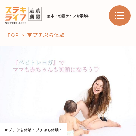
志木・朝霞ライフを素敵に
TOP
▼プチぷら体験
「コト」
子育て
暮らし
おすすめ
学び・教育
スポット
「場」
HAREL
▼プチぷら体験
：
プチぷら体験
：
HAREL