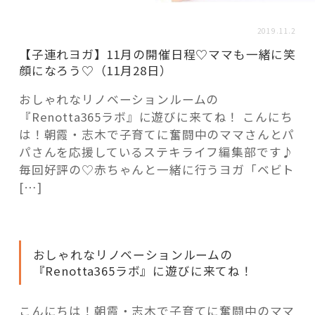
活用事例
2019.11.2
【子連れヨガ】11月の開催日程♡ママも一緒に笑
「モノ」
顔になろう♡（11月28日）
おしゃれなリノベーションルームの
fleXe
リノベ事例
『Renotta365ラボ』に遊びに来てね！ こんにち
は！朝霞・志木で子育てに奮闘中のママさんとパ
パさんを応援しているステキライフ編集部です♪
「ひと」
毎回好評の♡赤ちゃんと一緒に行うヨガ「ベビト
[…]
協賛・協力店
コーディネーター紹介
おしゃれなリノベーションルームの
『Renotta365ラボ』に遊びに来てね！
これからの暮らし 住み替え相談
こんにちは！朝霞・志木で子育てに奮闘中のママ