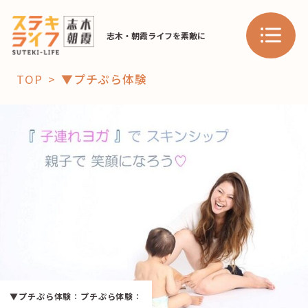
志木・朝霞ライフを素敵に
TOP
▼プチぷら体験
「コト」
子育て
暮らし
おすすめ
学び・教育
スポット
「場」
HAREL
▼プチぷら体験
：
プチぷら体験
：
HAREL