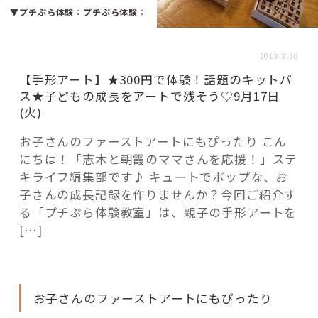
活用事例
▼プチぷら体験
：
プチぷら体験
：
2019.8.30
「モノ」
【手形アート】★300円で体験！話題のキットパ
ス★子どもの成長をアートで残そう♡9月17日
fleXe
リノベ事例
(火)
お子さんのファーストアートにもぴったり こん
にちは！「志木と朝霞のママさんを応援！」ステ
「ひと」
キライフ編集部です♪ キュートでポップな、お
子さんの成長記録を作りませんか？今回ご紹介す
協賛・協力店
る「プチぷら体験教室」は、親子の手形アートを
[…]
コーディネーター紹介
お子さんのファーストアートにもぴったり
これからの暮らし 住み替え相談