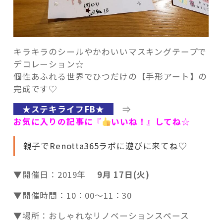
キラキラのシールやかわいいマスキングテープで
デコレーション☆
個性あふれる世界でひつだけの【手形アート】の
完成です♡
★ステキライフFB★
⇒
お気に入りの記事に『
いいね！』してね☆
親子でRenotta365ラボに遊びに来てね♡
▼開催日：2019年
9月 17日(火)
▼開催時間：10：00～11：30
▼場所：おしゃれなリノベーションスペース