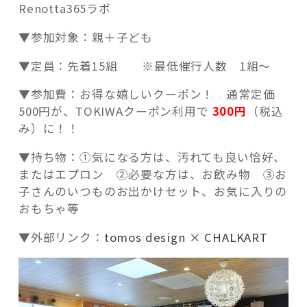
Renotta365ラボ
▼参加対象：親＋子ども
▼定員：先着15組 ※最低催行人数 1組～
▼参加費：お得な嬉しいクーポン！ 通常定価
500円が、TOKIWAクーポン利用で
300円
（税込
み）に！！
▼持ち物：①気になる方は、汚れても良い恰好、
またはエプロン ②必要な方は、お飲み物 ③お
子さんのいつものお出かけセット、お気に入りの
おもちゃ等
▼外部リンク：
tomos design ×
CHALKART