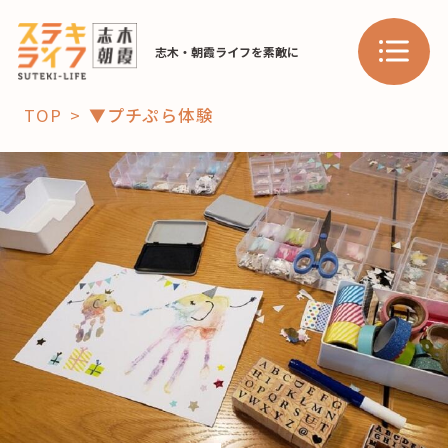
志木・朝霞ライフを素敵に
TOP
▼プチぷら体験
「コト」
子育て
暮らし
おすすめ
学び・教育
スポット
「場」
HAREL
HAREL